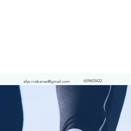
659603422
afys.rcabanas@gmail.com