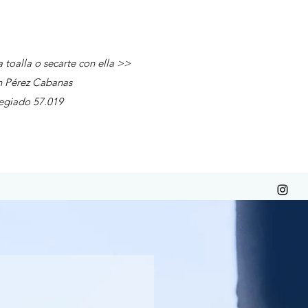
a toalla o secarte con ella >>
ez Cabanas
iado 57.019