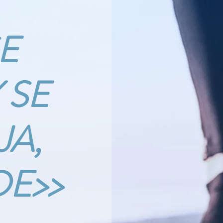
SE
 SE
JA,
DE>>